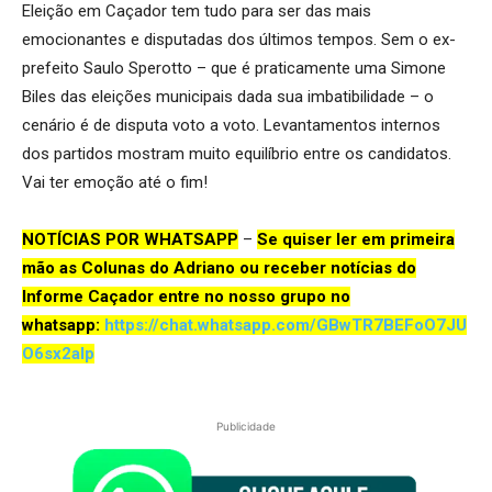
Eleição em Caçador tem tudo para ser das mais
emocionantes e disputadas dos últimos tempos. Sem o ex-
prefeito Saulo Sperotto – que é praticamente uma Simone
Biles das eleições municipais dada sua imbatibilidade – o
cenário é de disputa voto a voto. Levantamentos internos
dos partidos mostram muito equilíbrio entre os candidatos.
Vai ter emoção até o fim!
NOTÍCIAS POR WHATSAPP
–
Se quiser ler em primeira
mão as Colunas do Adriano ou receber notícias do
Informe Caçador entre no nosso grupo no
whatsapp:
https://chat.wh
atsapp.com/GBwTR7BEFoO7JU
O6sx2aIp
Publicidade