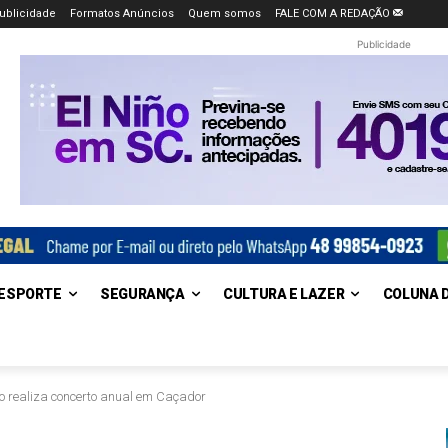
ublicidade
Formatos Anúncios
Quem somos
FALE COM A REDAÇÃO
Publicidade
ESPORTE
SEGURANÇA
CULTURA E LAZER
COLUNA 
o realiza concerto anual em Caçador