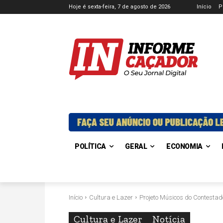
Hoje é sexta-feira, 7 de agosto de 2026
Início
P
POLÍTICA
GERAL
ECONOMIA
Início
Cultura e Lazer
Projeto Músicos do Contestad
Cultura e Lazer
Notícia