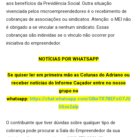
aos benefícios da Previdência Social. Outra situação
vivenciada pelos microempreendedores é o recebimento de
cobranças de associações ou sindicatos. Atenção: o MEI não
é obrigado a se vincular a nenhum sindicato. Essas
cobranças são indevidas se o vínculo não ocorrer por
iniciativa do empreendedor.
NOTÍCIAS POR WHATSAPP
Se quiser ler em primeira mão as Colunas do Adriano ou
receber notícias do Informe Caçador entre no nosso
grupo no
whatsapp:
https://chat.wh
atsapp.com/GBwTR7BEFoO7JU
O6sx2aIp
O contribuinte que tiver dúvidas sobre qualquer tipo de
cobrança pode procurar a Sala do Empreendedor da sua