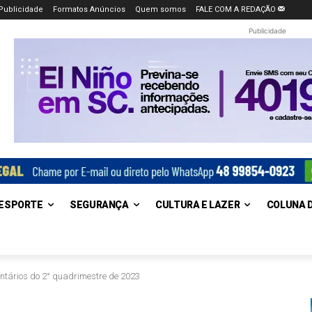
Publicidade
Formatos Anúncios
Quem somos
FALE COM A REDAÇÃO
Publicidade
ESPORTE
SEGURANÇA
CULTURA E LAZER
COLUNA 
ntários do 2° quadrimestre de 2023