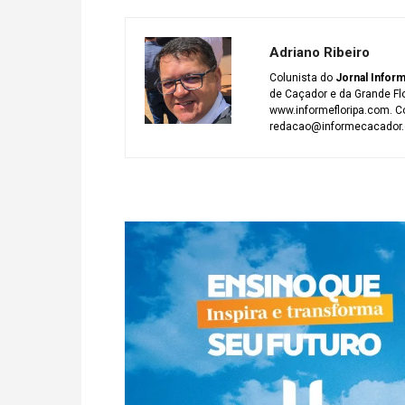
Adriano Ribeiro
Colunista do
Jornal Infor
de Caçador e da Grande Fl
www.informefloripa.com. Co
redacao@informecacador.