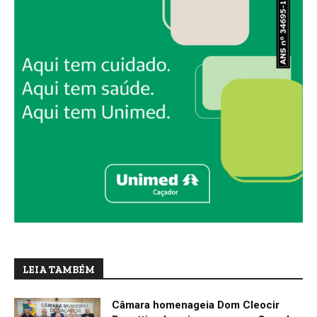
LEIA TAMBÉM
Câmara homenageia Dom Cleocir