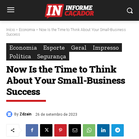
Início
Economia
Now Is the Time to Think About Your Small-Business
Success
Economia
Esporte
Geral
Impresso
Política
Segurança
Now Is the Time to Think
About Your Small-Business
Success
By
Zdzain
26 de setembro de 2023