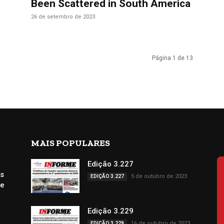
Been Scattered in South America
26 de setembro de 2023
Página 1 de 13
MAIS POPULARES
e
Edição 3.227
s
5 de outubro de 2023
EDIÇÃO 3.227
de
Edição 3.229
16 de outubro de 2023
EDIÇÃO 3.229