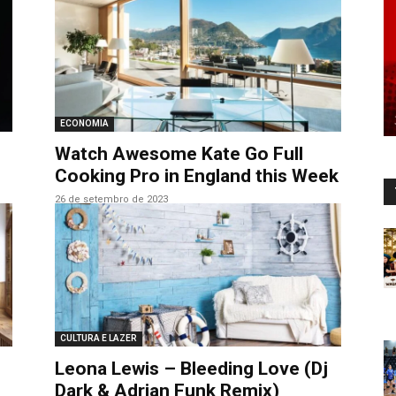
ECONOMIA
Watch Awesome Kate Go Full
Cooking Pro in England this Week
26 de setembro de 2023
CULTURA E LAZER
Leona Lewis – Bleeding Love (Dj
Dark & Adrian Funk Remix)