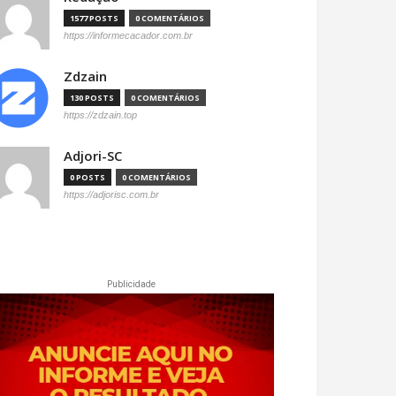
1577 POSTS
0 COMENTÁRIOS
https://informecacador.com.br
Zdzain
130 POSTS
0 COMENTÁRIOS
https://zdzain.top
Adjori-SC
0 POSTS
0 COMENTÁRIOS
https://adjorisc.com.br
Publicidade