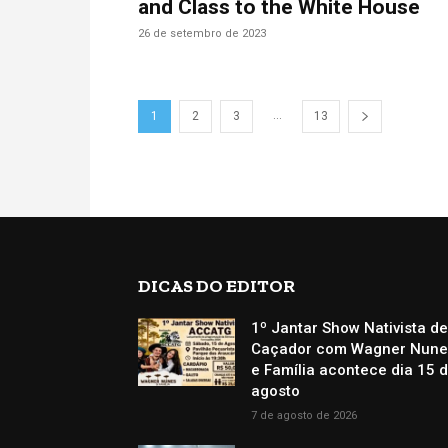
and Class to the White House
26 de setembro de 2023
...
1
2
3
13
DICAS DO EDITOR
1º Jantar Show Nativista d
Caçador com Wagner Nune
e Família acontece dia 15 
agosto
7 de agosto de 2026