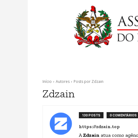
Início
Autores
Posts por Zdzain
Zdzain
130 POSTS
0 COMENTÁRIOS
https://zdzain.top
A
Zdzain
atua como agência