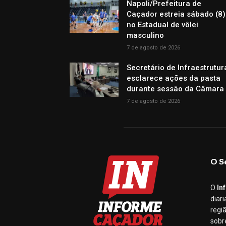
Napoli/Prefeitura de
Caçador estreia sábado (8)
no Estadual de vôlei
masculino
7 de agosto de 2026
Secretário de Infraestrutur
esclarece ações da pasta
durante sessão da Câmara
7 de agosto de 2026
O S
O
In
diar
regi
sobr