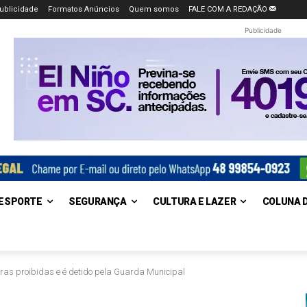
ublicidade
Formatos Anúncios
Quem somos
FALE COM A REDAÇÃO
Publicidade
ESPORTE
SEGURANÇA
CULTURA E LAZER
COLUNA 
as proibidas e é detido pela Guarda Municipal