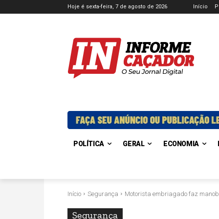
Hoje é sexta-feira, 7 de agosto de 2026
Início
P
POLÍTICA
GERAL
ECONOMIA
Início
Segurança
Motorista embriagado faz manobr
Segurança