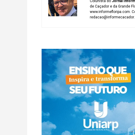
Colunista do
Jornal Infor
de Caçador e da Grande Fl
www.informefloripa.com. Co
redacao@informecacador.