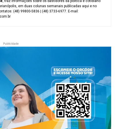
me
, traz informações sobre os bastidores da política e cotidiano
orianópolis, em duas colunas semanais publicadas aqui e no
ntatos: (48) 99800-5836 | (48) 3733-6977. E-mail:
com.br
Publicidade