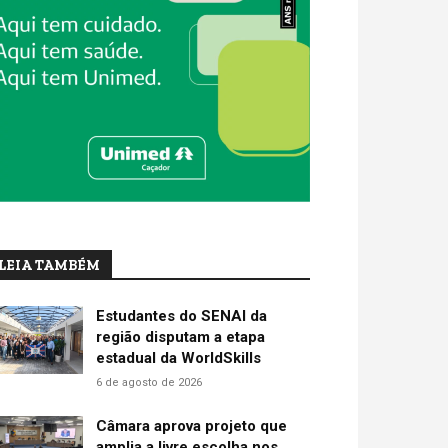
LEIA TAMBÉM
Estudantes do SENAI da
região disputam a etapa
estadual da WorldSkills
6 de agosto de 2026
Câmara aprova projeto que
amplia a livre escolha nos