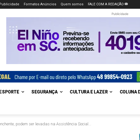
Publicidade
Formatos Anúncios
Quem somos
FALE COM A REDAÇÃO
Publicidade
ESPORTE
SEGURANÇA
CULTURA E LAZER
COLUNA 
nchente, podem ser levadas na Assistência Social...