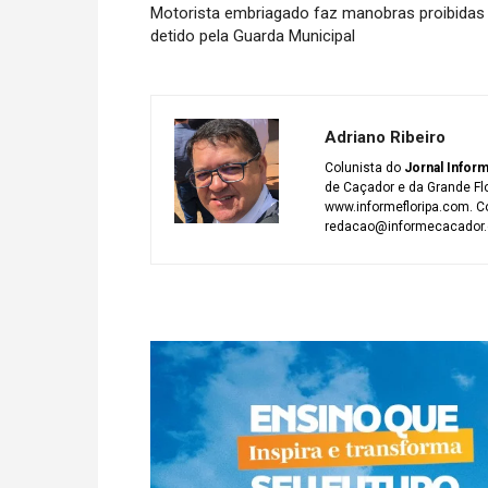
Motorista embriagado faz manobras proibidas 
detido pela Guarda Municipal
Adriano Ribeiro
Colunista do
Jornal Infor
de Caçador e da Grande Fl
www.informefloripa.com. Co
redacao@informecacador.