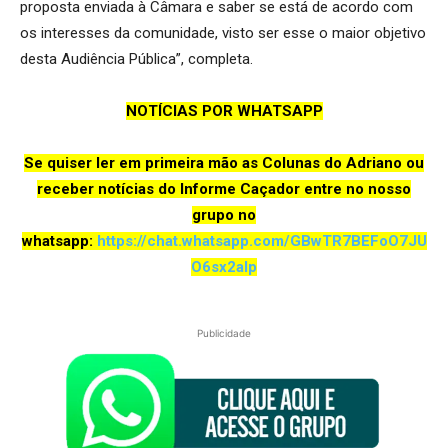
proposta enviada à Câmara e saber se está de acordo com
os interesses da comunidade, visto ser esse o maior objetivo
desta Audiência Pública”, completa.
NOTÍCIAS POR WHATSAPP
Se quiser ler em primeira mão as Colunas do Adriano ou
receber notícias do Informe Caçador entre no nosso
grupo no
whatsapp:
https://chat.wh
atsapp.com/GBwTR7BEFoO7JU
O6sx2aIp
Publicidade