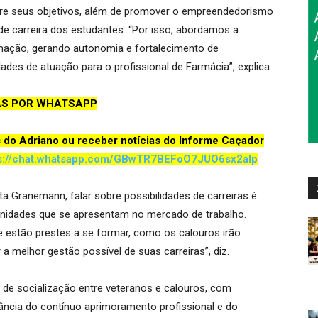
ntre seus objetivos, além de promover o empreendedorismo
 de carreira dos estudantes. “Por isso, abordamos a
mação, gerando autonomia e fortalecimento de
idades de atuação para o profissional de Farmácia”, explica.
AS POR WHATSAPP
s do Adriano ou receber notícias do Informe Caçador
s://chat.whatsapp.com/GBwTR7BEFoO7JUO6sx2aIp
a Granemann, falar sobre possibilidades de carreiras é
unidades que se apresentam no mercado de trabalho.
e estão prestes a se formar, como os calouros irão
 a melhor gestão possível de suas carreiras”, diz.
de de socialização entre veteranos e calouros, com
tância do contínuo aprimoramento profissional e do