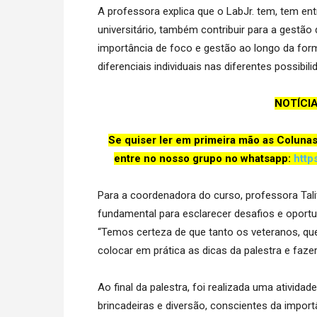
A professora explica que o LabJr. tem, tem e
universitário, também contribuir para a gestão
importância de foco e gestão ao longo da for
diferenciais individuais nas diferentes possibil
NOTÍCI
Se quiser ler em primeira mão as Coluna
entre no nosso grupo no whatsapp:
http
Para a coordenadora do curso, professora Talit
fundamental para esclarecer desafios e oport
“Temos certeza de que tanto os veteranos, qu
colocar em prática as dicas da palestra e fazer
Ao final da palestra, foi realizada uma ativida
brincadeiras e diversão, conscientes da impor