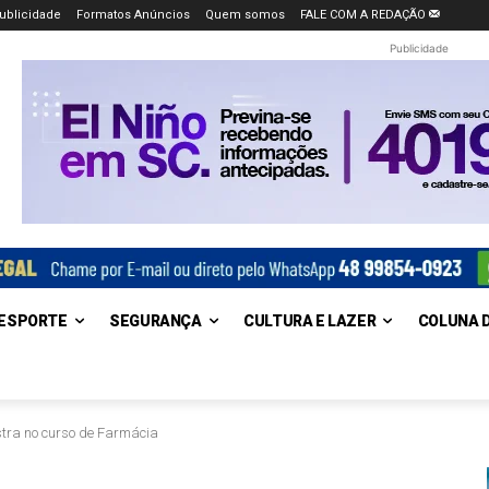
ublicidade
Formatos Anúncios
Quem somos
FALE COM A REDAÇÃO
Publicidade
ESPORTE
SEGURANÇA
CULTURA E LAZER
COLUNA 
stra no curso de Farmácia