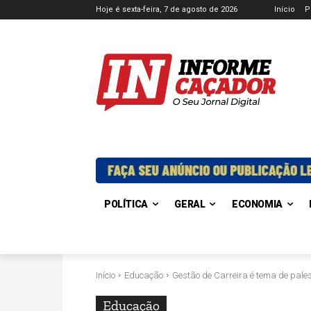
Hoje é sexta-feira, 7 de agosto de 2026
Início
P
POLÍTICA
GERAL
ECONOMIA
Início
Educação
Gestão de Carreira é tema de pale
Educação