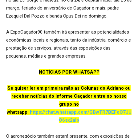
no dia 23; Jorge e Mateus, no dia 24; e Capital Inicial, dia 25 de
março, feriado do aniversário de Caçador e mais: padre
Ezequiel Dal Pozzo e banda Opus Dei no domingo.
A ExpoCaçador90 também irá apresentar as potencialidades
econômicas locais e regionais, tanto da indústria, comércio e
prestação de serviços, através das exposições das
pequenas, médias e grandes empresas.
NOTÍCIAS POR WHATSAPP
Se quiser ler em primeira mão as Colunas do Adriano ou
receber notícias do Informe Caçador entre no nosso
grupo no
whatsapp:
https://chat.whatsapp.com/GBwTR7BEFoO7JU
O6sx2aIp
O agronegócio também estará presente, com exposições de