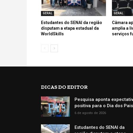
GERAL
GERAL
Estudantes do SENAI da região
Câmara ap
disputam a etapa estadual da
amplia a l
WorldSkills
serviços f
DICAS DO EDITOR
Pesquisa aponta expectati
positiva para o Dia dos Pai
6 de agosto de 2026
Estudantes do SENAI da