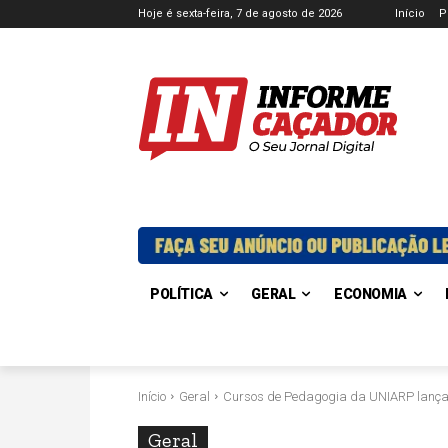
Hoje é sexta-feira, 7 de agosto de 2026
Início
P
POLÍTICA
GERAL
ECONOMIA
Início
Geral
Cursos de Pedagogia da UNIARP lançam
Geral