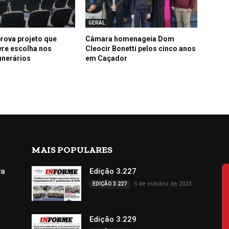
GERAL
rova projeto que
Câmara homenageia Dom
ivre escolha nos
Cleocir Bonetti pelos cinco anos
unerários
em Caçador
MAIS POPULARES
va
Edição 3.227
s
5 de outubro de 2023
EDIÇÃO 3.227
Edição 3.229