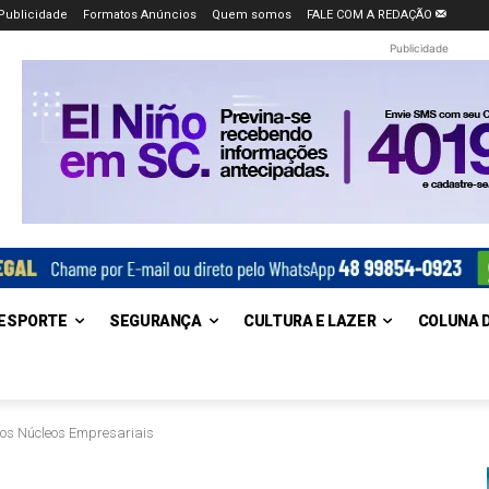
Publicidade
Formatos Anúncios
Quem somos
FALE COM A REDAÇÃO
Publicidade
ESPORTE
SEGURANÇA
CULTURA E LAZER
COLUNA 
dos Núcleos Empresariais