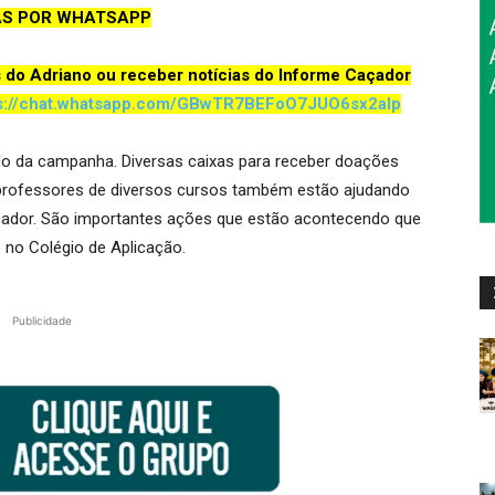
AS POR WHATSAPP
s do Adriano ou receber notícias do Informe Caçador
s://chat.whatsapp.com/GBwTR7BEFoO7JUO6sx2aIp
do da campanha. Diversas caixas para receber doações
 professores de diversos cursos também estão ajudando
açador. São importantes ações que estão acontecendo que
 no Colégio de Aplicação.
Publicidade