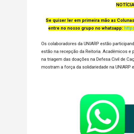
NOTÍCI
Se quiser ler em primeira mão as Coluna
entre no nosso grupo no whatsapp:
http
Os colaboradores da UNIARP estão participan
estão na recepção da Reitoria. Acadêmicos e
na triagem das doações na Defesa Civil de C
mostram a força da solidariedade na UNIARP e