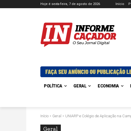
Hoje é sexta-feira, 7 de agosto de 2026
Início
P
POLÍTICA
GERAL
ECONOMIA
Início
Geral
UNIARP e Colégio de Aplicação na Cam
Geral