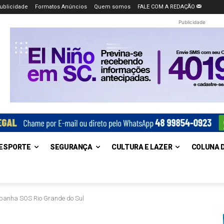
ublicidade
Formatos Anúncios
Quem somos
FALE COM A REDAÇÃO
Publicidade
ESPORTE
SEGURANÇA
CULTURA E LAZER
COLUNA 
panha SOS Rio Grande do Sul