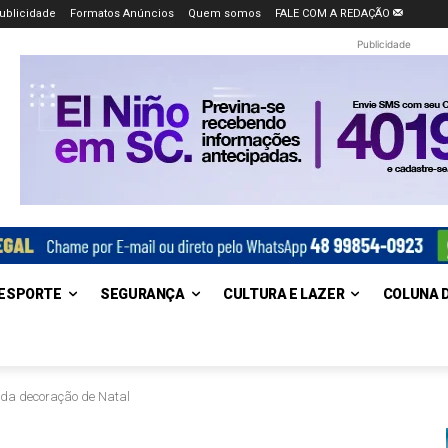
ublicidade
Formatos Anúncios
Quem somos
FALE COM A REDAÇÃO
Publicidade
ESPORTE
SEGURANÇA
CULTURA E LAZER
COLUNA 
o da decoração de Natal