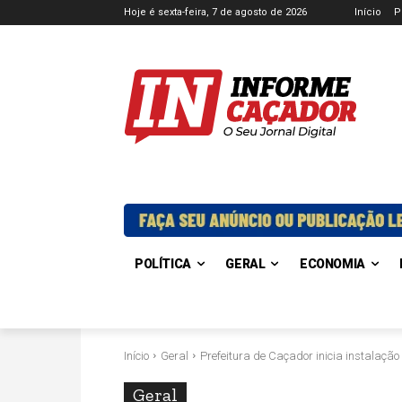
Hoje é sexta-feira, 7 de agosto de 2026
Início
P
POLÍTICA
GERAL
ECONOMIA
Início
Geral
Prefeitura de Caçador inicia instalaçã
Geral