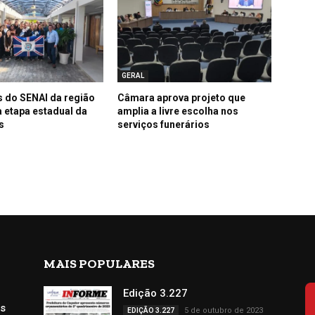
GERAL
 do SENAI da região
Câmara aprova projeto que
 etapa estadual da
amplia a livre escolha nos
s
serviços funerários
MAIS POPULARES
e
Edição 3.227
s
5 de outubro de 2023
EDIÇÃO 3.227