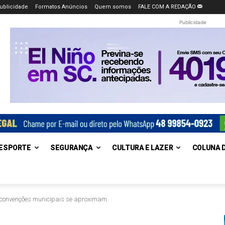
ublicidade
Formatos Anúncios
Quem somos
FALE COM A REDAÇÃO
Publicidade
ESPORTE
SEGURANÇA
CULTURA E LAZER
COLUNA 
 convenções municipais se aproximam