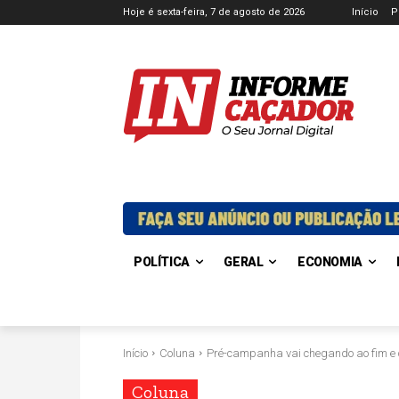
Hoje é sexta-feira, 7 de agosto de 2026
Início
P
POLÍTICA
GERAL
ECONOMIA
Início
Coluna
Pré-campanha vai chegando ao fim e
Coluna