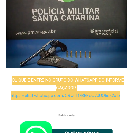
CLIQUE E ENTRE NO GRUPO DO WHATSAPP DO INFORME
CAÇADOR:
https://chat.whatsapp.com/GBwTR7BEFoO7JUO6sx2aIp
Publicidade