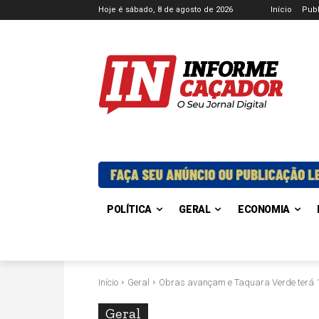
Hoje é sábado, 8 de agosto de 2026
Início
Publ
POLÍTICA
GERAL
ECONOMIA
Início
Geral
Obras avançam e Taquara Verde terá
Geral