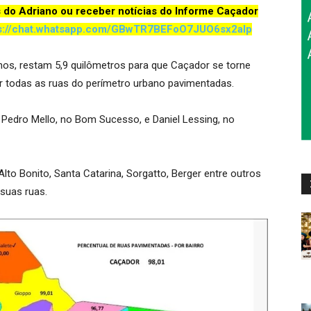
s do Adriano ou receber notícias do Informe Caçador
s://chat.whatsapp.com/GBwTR7BEFoO7JUO6sx2aIp
os, restam 5,9 quilômetros para que Caçador se torne
r todas as ruas do perímetro urbano pavimentadas.
Pedro Mello, no Bom Sucesso, e Daniel Lessing, no
Alto Bonito, Santa Catarina, Sorgatto, Berger entre outros
suas ruas.