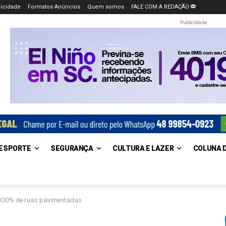
icidade
Formatos Anúncios
Quem somos
FALE COM A REDAÇÃO
Publicidade
ESPORTE
SEGURANÇA
CULTURA E LAZER
COLUNA 
 100% de ruas pavimentadas