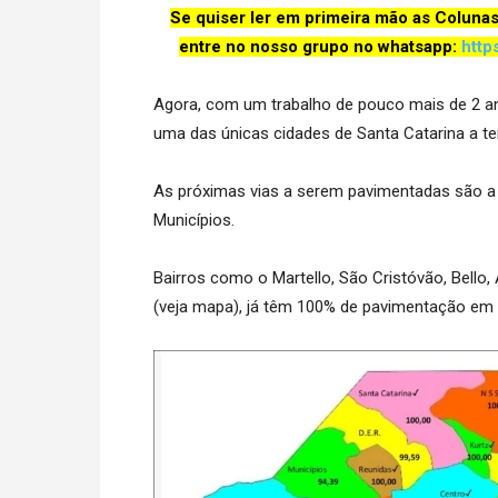
Se quiser ler em primeira mão as Coluna
entre no nosso grupo no whatsapp:
http
Agora, com um trabalho de pouco mais de 2 an
uma das únicas cidades de Santa Catarina a te
As próximas vias a serem pavimentadas são a 
Municípios.
Bairros como o Martello, São Cristóvão, Bello, 
(veja mapa), já têm 100% de pavimentação em 