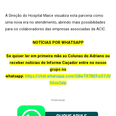
A Direção do Hospital Maice visualiza esta parceria como
uma nova era no atendimento, abrindo mais possibilidades
para os colaboradores das empresas associadas da ACIC.
NOTÍCIAS POR WHATSAPP
Se quiser ler em primeira mão as Colunas do Adriano ou
receber notícias do Informe Caçador entre no nosso
grupo no
whatsapp:
https://chat.wh
atsapp.com/GBwTR7BEFoO7JU
O6sx2aIp
Publicidade