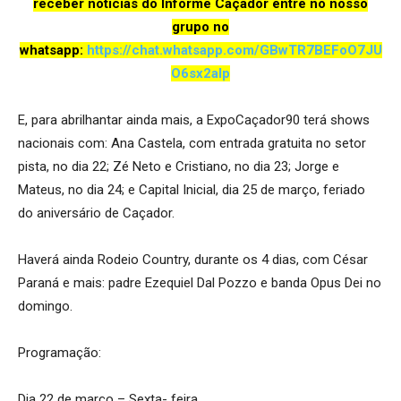
receber notícias do Informe Caçador entre no nosso
grupo no
whatsapp:
https://chat.whatsapp.com/GBwTR7BEFoO7JU
O6sx2aIp
E, para abrilhantar ainda mais, a ExpoCaçador90 terá shows
nacionais com: Ana Castela, com entrada gratuita no setor
pista, no dia 22; Zé Neto e Cristiano, no dia 23; Jorge e
Mateus, no dia 24; e Capital Inicial, dia 25 de março, feriado
do aniversário de Caçador.
Haverá ainda Rodeio Country, durante os 4 dias, com César
Paraná e mais: padre Ezequiel Dal Pozzo e banda Opus Dei no
domingo.
Programação:
Dia 22 de março – Sexta- feira