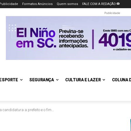
Publicidade
Formatos Anúncios
Quem somos
FALE COM A REDAÇÃO
Publicidade
ESPORTE
SEGURANÇA
CULTURA E LAZER
COLUNA 
 candidatura a prefeito e o fim...