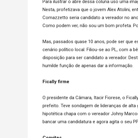
Para ilustrar o abre dessa coluna uso uma im
Nesta, profetizava que o jovem Alex Atolini, 
Comazzetto seria candidato a vereador no ano s
Como podem ver, não sou um bom profeta. Pod
Mas, passados quase 10 anos, pode ser que ess
cenário político local. Filiou-se ao PL, com 
disposição para ser candidato a vereador. Des
humilde função de apenas dar a informação.
Fically firme
O presidente da Câmara, Itacir Fiorese, o Fical
prefeito. Teve sondagem de lideranças de al
hipotética chapa com o vereador Johny Marcos
bancar uma candidatura e agora agita o seu PP 
Convites