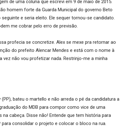
agem de uma coluna que escrevi em 9 de maio de 2015.
então homem forte da Guarda Municipal do governo Beto
eguinte e seria eleito. Ele sequer tornou-se candidato.
em me cobrar pelo erro de previsão.
a profecia se concretize. Alex se mexe pra retornar ao
a bênção do prefeito Alencar Mendes e está com o nome à
ta vez não vou profetizar nada. Restrinjo-me a minha
ly (PP), bateu o martello e não arreda o pé da candidatura a
ta graduação do MDB para compor como vice de uma
 na cabeça. Disse não! Entende que tem história para
para consolidar o projeto e colocar o bloco na rua.