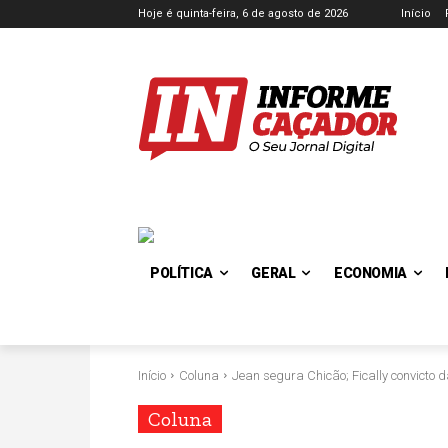
Hoje é quinta-feira, 6 de agosto de 2026
Início
POLÍTICA
GERAL
ECONOMIA
Início
Coluna
Jean segura Chicão; Fically convicto da
Coluna