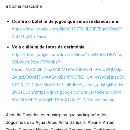
a bocha masculina.
Confira o boletim de jogos que serão realizados em:
https://drive.google.com/file/d/1O7FC1iLE3PFBqeCIDxqCf
XbffZbgiMfL/view
Veja o álbum de fotos da cerimônia:
https://drive.google.com/drive/folders/1ecEMbLwT8GYTag
Q0UXkgm0cxe1PP9mhs?
fbclid=PAZXh0bgNhZW0CMTEAc3J0YwZhcHBfaWQMMjU
2MjgxMDQwNTU4AAGnv9EeYPNCFbEHlLA_otYvCaHnze5N
QOC6_1PIQJvJ2Maki8lUzGqcIKJErFY_aem_ipdqPgkKm4rk
3i9GzOQchAhttps://drive.google.com/drive/folders/1SMR
WZk8OHsDPdV3lvgN1TBUoX1xXnY9-%3Fusp=sharing
Além de Caçador, os municípios que participarão dos
Joguinhos são Água Doce, Anita Garibaldi, Apiúna, Arroio
Trinta, Campos Novos, Capinzal, Catanduvas, Curitibanos,