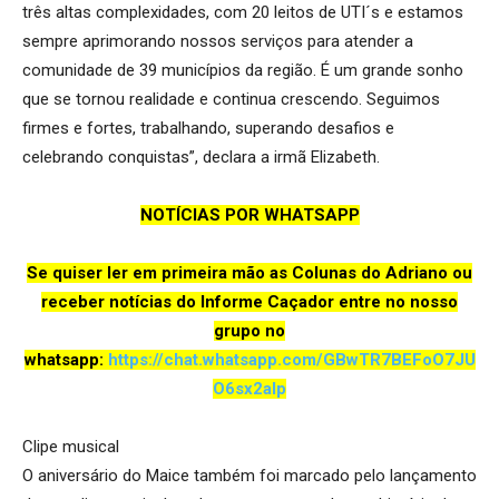
três altas complexidades, com 20 leitos de UTI´s e estamos
sempre aprimorando nossos serviços para atender a
comunidade de 39 municípios da região. É um grande sonho
que se tornou realidade e continua crescendo. Seguimos
firmes e fortes, trabalhando, superando desafios e
celebrando conquistas”, declara a irmã Elizabeth.
NOTÍCIAS POR WHATSAPP
Se quiser ler em primeira mão as Colunas do Adriano ou
receber notícias do Informe Caçador entre no nosso
grupo no
whatsapp:
https://chat.whatsapp.com/GBwTR7BEFoO7JU
O6sx2aIp
Clipe musical
O aniversário do Maice também foi marcado pelo lançamento