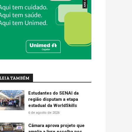
LEIA TAMBÉM
Estudantes do SENAI da
região disputam a etapa
estadual da WorldSkills
6 de agosto de 2026
Câmara aprova projeto que
amplia a livre escolha nos