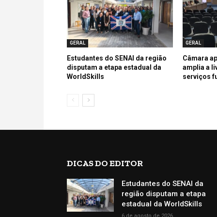
GERAL
GERAL
Estudantes do SENAI da região
Câmara ap
disputam a etapa estadual da
amplia a l
WorldSkills
serviços f
DICAS DO EDITOR
Estudantes do SENAI da
região disputam a etapa
estadual da WorldSkills
6 de agosto de 2026