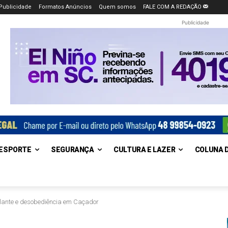
Publicidade
Formatos Anúncios
Quem somos
FALE COM A REDAÇÃO
Publicidade
ESPORTE
SEGURANÇA
CULTURA E LAZER
COLUNA 
lante e desobediência em Caçador