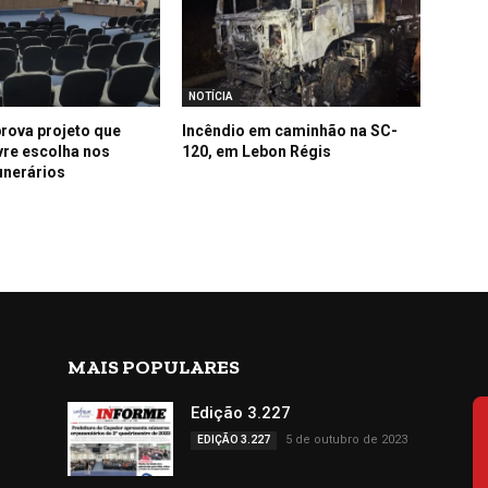
NOTÍCIA
rova projeto que
Incêndio em caminhão na SC-
ivre escolha nos
120, em Lebon Régis
unerários
MAIS POPULARES
Edição 3.227
5 de outubro de 2023
EDIÇÃO 3.227