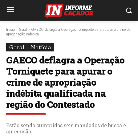
Início
Geral
GAECO deflagra a Operação Torniquete para apurar o crime de
apropriação indébita...
Geral
Notícia
GAECO deflagra a Operação
Torniquete para apurar o
crime de apropriação
indébita qualificada na
região do Contestado
Estão sendo cumpridos seis mandados de busca e
apreensão.