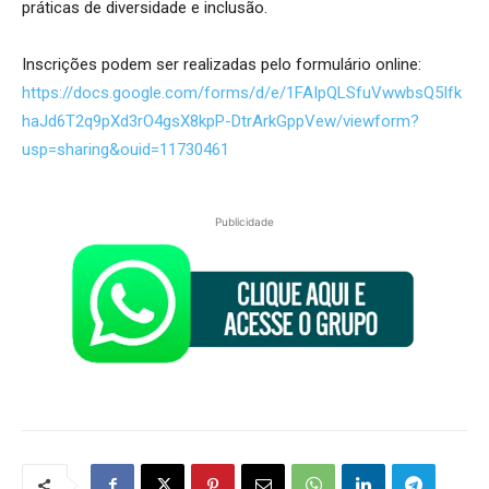
práticas de diversidade e inclusão.
Inscrições podem ser realizadas pelo formulário online:
https://docs.google.com/forms/d/e/1FAIpQLSfuVwwbsQ5Ifk
haJd6T2q9pXd3rO4gsX8kpP-DtrArkGppVew/viewform?
usp=sharing&ouid=11730461
Publicidade