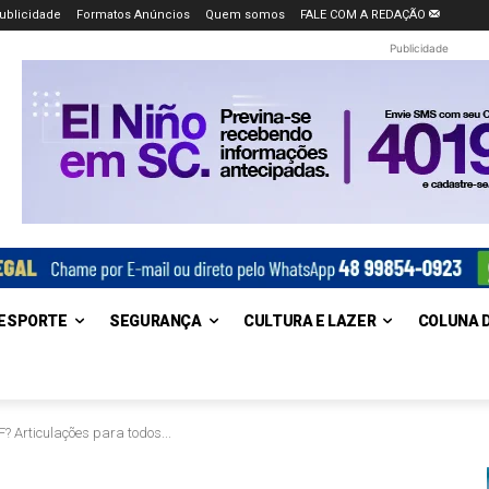
ublicidade
Formatos Anúncios
Quem somos
FALE COM A REDAÇÃO
Publicidade
ESPORTE
SEGURANÇA
CULTURA E LAZER
COLUNA 
JF? Articulações para todos...