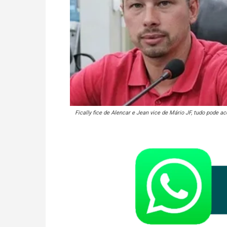
Fically fice de Alencar e Jean vice de Mário JF, tudo pode a