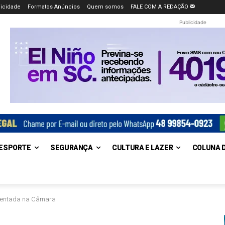
icidade
Formatos Anúncios
Quem somos
FALE COM A REDAÇÃO
Publicidade
ESPORTE
SEGURANÇA
CULTURA E LAZER
COLUNA 
resentada na Câmara