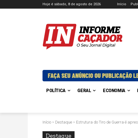
Hoje é sábado, 8 de agosto de 2026
Início
Publ
POLÍTICA
GERAL
ECONOMIA
Início
Destaque
Estrutura do Tiro de Guerra é ap
Destaque