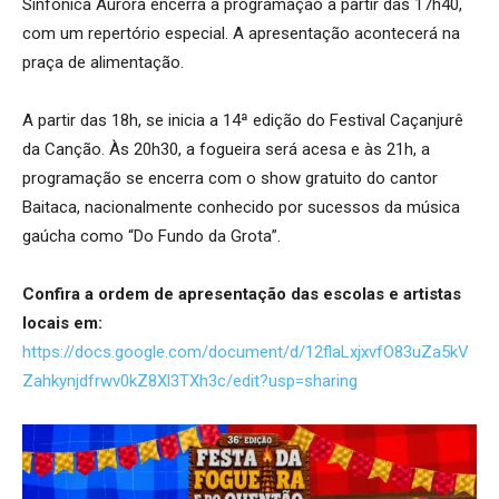
Sinfônica Aurora encerra a programação a partir das 17h40,
com um repertório especial. A apresentação acontecerá na
praça de alimentação.
A partir das 18h, se inicia a 14ª edição do Festival Caçanjurê
da Canção. Às 20h30, a fogueira será acesa e às 21h, a
programação se encerra com o show gratuito do cantor
Baitaca, nacionalmente conhecido por sucessos da música
gaúcha como “Do Fundo da Grota”.
Confira a ordem de apresentação das escolas e artistas
locais em:
https://docs.google.com/document/d/12flaLxjxvfO83uZa5kV
Zahkynjdfrwv0kZ8Xl3TXh3c/edit?usp=sharing