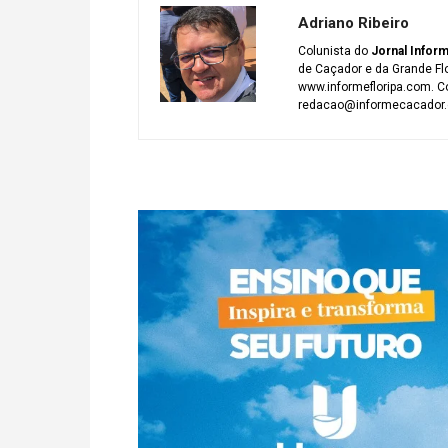
Adriano Ribeiro
Colunista do
Jornal Infor
de Caçador e da Grande Fl
www.informefloripa.com. Co
redacao@informecacador.