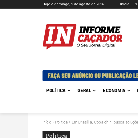
Hoje é domingo, 9 de agosto de 2026
Início
Pu
POLÍTICA
GERAL
ECONOMIA
Início
Política
Em Brasília, Cobalchini busca soluç
Política