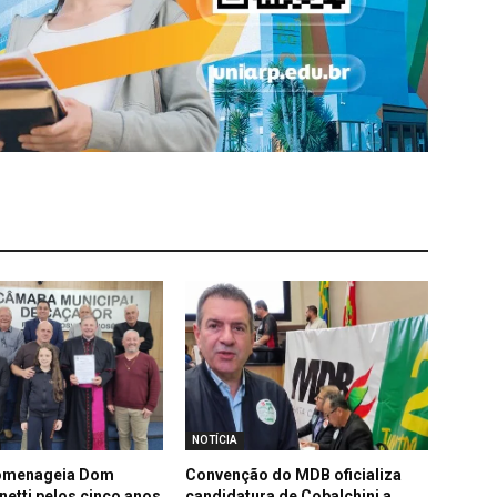
NOTÍCIA
omenageia Dom
Convenção do MDB oficializa
netti pelos cinco anos
candidatura de Cobalchini a