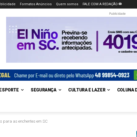
blicidade
Formatos Anúncios
Quem somos
FALE COM A REDAÇÃO
Publicidade
ESPORTE
SEGURANÇA
CULTURA E LAZER
COLUNA 
ões para as enchentes em SC