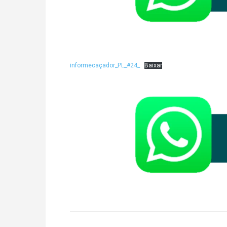
informecaçador_PL_#24_
Baixar