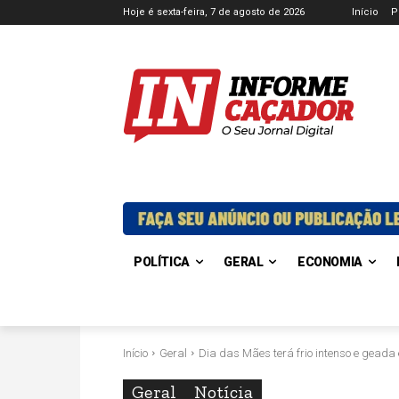
Hoje é sexta-feira, 7 de agosto de 2026
Início
P
POLÍTICA
GERAL
ECONOMIA
Início
Geral
Dia das Mães terá frio intenso e geada
Geral
Notícia