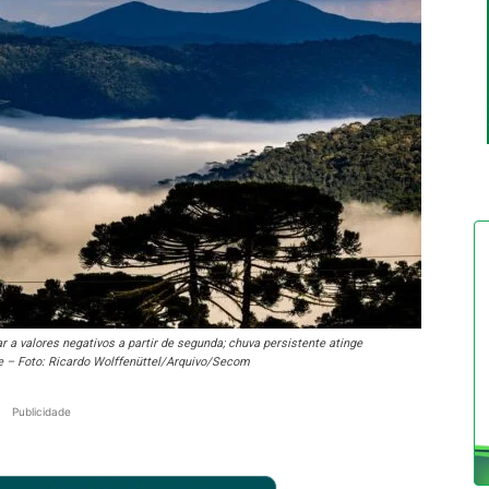
 valores negativos a partir de segunda; chuva persistente atinge
rte – Foto: Ricardo Wolffenüttel/Arquivo/Secom
Publicidade