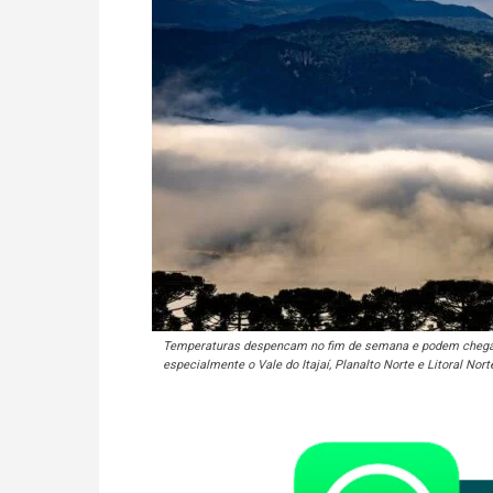
Temperaturas despencam no fim de semana e podem chegar a
especialmente o Vale do Itajaí, Planalto Norte e Litoral No