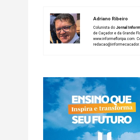
Adriano Ribeiro
Colunista do
Jornal Infor
de Caçador e da Grande Fl
www.informefloripa.com. Co
redacao@informecacador.