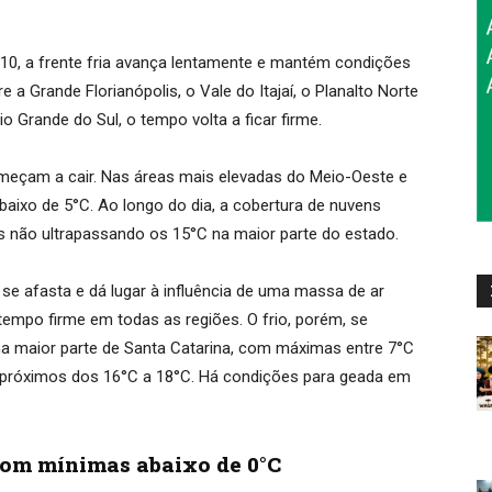
 10, a frente fria avança lentamente e mantém condições
 a Grande Florianópolis, o Vale do Itajaí, o Planalto Norte
io Grande do Sul, o tempo volta a ficar firme.
eçam a cair. Nas áreas mais elevadas do Meio-Oeste e
baixo de 5°C. Ao longo do dia, a cobertura de nuvens
não ultrapassando os 15°C na maior parte do estado.
a se afasta e dá lugar à influência de uma massa de ar
 tempo firme em todas as regiões. O frio, porém, se
 na maior parte de Santa Catarina, com máximas entre 7°C
am próximos dos 16°C a 18°C. Há condições para geada em
 com mínimas abaixo de 0°C