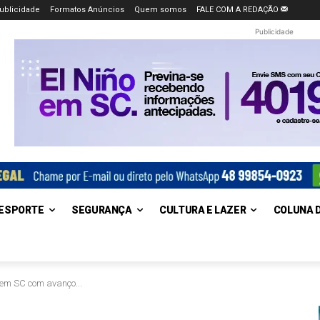
ublicidade
Formatos Anúncios
Quem somos
FALE COM A REDAÇÃO
Publicidade
ESPORTE
SEGURANÇA
CULTURA E LAZER
COLUNA 
 em SC com avanço...