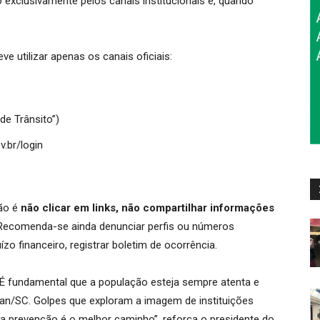
ito exclusivamente pelos canais institucionais e, quando
e utilizar apenas os canais oficiais:
 de Trânsito”)
v.br/login
ção é
não clicar em links, não compartilhar informações
 Recomenda-se ainda denunciar perfis ou números
zo financeiro, registrar boletim de ocorrência.
 É fundamental que a população esteja sempre atenta e
tran/SC. Golpes que exploram a imagem de instituições
 a prevenção é o melhor caminho”, reforça o presidente do