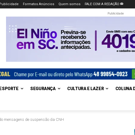
Publicidade
Formatos Anúncios
Quem somos
FALE COM A REDAÇÃO
Publicidade
ESPORTE
SEGURANÇA
CULTURA E LAZER
COLUNA 
endo mensagens de suspensão da CNH