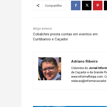
Compartilhe
Artigo anterior
Cobalchini presta contas em eventos em
Curitibanos e Caçador
Adriano Ribeiro
Colunista do
Jornal Infor
de Caçador e da Grande Fl
www.informefloripa.com. Co
redacao@informecacador.