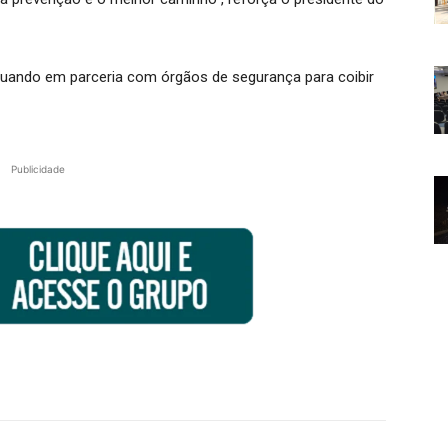
uando em parceria com órgãos de segurança para coibir
Publicidade