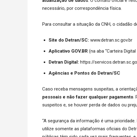
atualização de dados
. O contato oficial é fe
necessário, por correspondência física.
Para consultar a situação da CNH, o cidadão dev
Site do Detran/SC:
www.detran.sc.gov.br
Aplicativo GOV.BR
(na aba “Carteira Digital
Detran Digital:
https://servicos.detran.sc.go
Agências e Pontos do Detran/SC
Caso receba mensagens suspeitas, a orienta
pessoais e não fazer qualquer pagamento
.
suspeitos e, se houver perda de dados ou prejuí
“A segurança da informação é uma prioridade.
utilize somente as plataformas oficiais do De
públicas têm sido cada vez mais frequentes, e