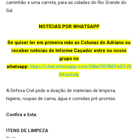
caminhão e uma carreta, para as cidades do Rio Grande do
Sul.
NOTÍCIAS POR WHATSAPP
Se quiser ler em primeira mão as Colunas do Adriano ou
receber notícias do Informe Caçador entre no nosso
grupo no
whatsapp:
https://chat.whatsapp.com/GBwTR7BEFoO7JU
O6sx2aIp
A Defesa Civil pede a doação de materiais de limpeza,
higiene, roupas de cama, água e comidas pré-prontas.
Confira a lista:
ITENS DE LIMPEZA