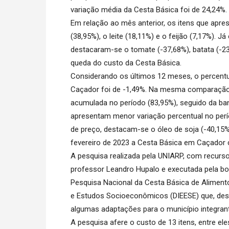
variação média da Cesta Básica foi de 24,24%.
Em relação ao mês anterior, os itens que apr
(38,95%), o leite (18,11%) e o feijão (7,17%). 
destacaram-se o tomate (-37,68%), batata (-23,
queda do custo da Cesta Básica.
Considerando os últimos 12 meses, o percent
Caçador foi de -1,49%. Na mesma comparação, 
acumulada no período (83,95%), seguido da bana
apresentam menor variação percentual no perí
de preço, destacam-se o óleo de soja (-40,15%)
fevereiro de 2023 a Cesta Básica em Caçador 
A pesquisa realizada pela UNIARP, com recurs
professor Leandro Hupalo e executada pela bol
Pesquisa Nacional da Cesta Básica de Alimentos
e Estudos Socioeconômicos (DIEESE) que, desd
algumas adaptações para o município integran
A pesquisa afere o custo de 13 itens, entre eles