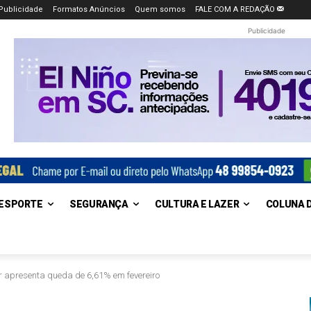
Publicidade
Formatos Anúncios
Quem somos
FALE COM A REDAÇÃO
Publicidade
ESPORTE
SEGURANÇA
CULTURA E LAZER
COLUNA 
 apresenta queda de 6,61% em fevereiro