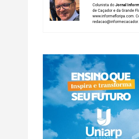
Colunista do
Jornal Infor
de Caçador e da Grande Fl
www.informefloripa.com. Co
redacao@informecacador.