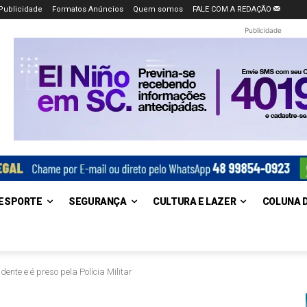
Publicidade
Formatos Anúncios
Quem somos
FALE COM A REDAÇÃO
Publicidade
ESPORTE
SEGURANÇA
CULTURA E LAZER
COLUNA 
ente e é preso pela Polícia Militar