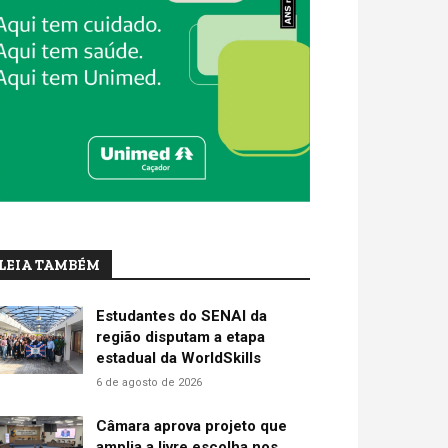
LEIA TAMBÉM
Estudantes do SENAI da
região disputam a etapa
estadual da WorldSkills
6 de agosto de 2026
Câmara aprova projeto que
amplia a livre escolha nos