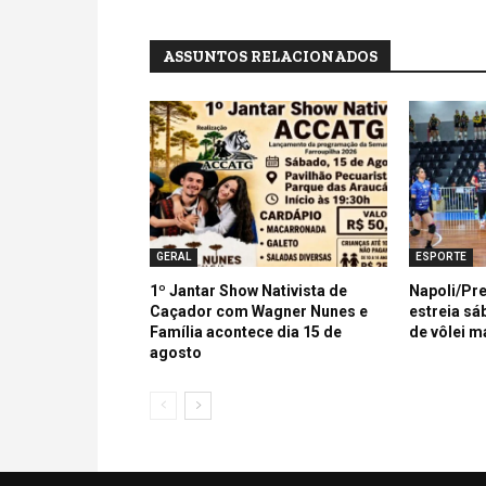
ASSUNTOS RELACIONADOS
GERAL
ESPORTE
1º Jantar Show Nativista de
Napoli/Pre
Caçador com Wagner Nunes e
estreia sá
Família acontece dia 15 de
de vôlei m
agosto