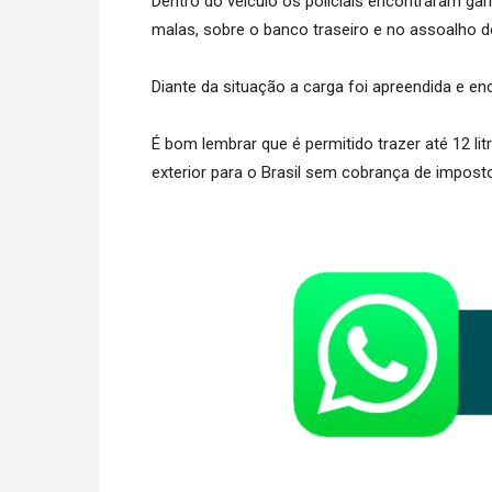
Dentro do veículo os policiais encontraram garr
malas, sobre o banco traseiro e no assoalho do
​Diante da situação a carga foi apreendida e e
É bom lembrar que é permitido trazer até 12 li
exterior para o Brasil sem cobrança de imposto