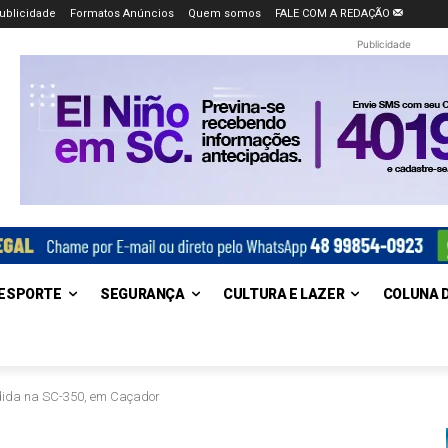
ublicidade
Formatos Anúncios
Quem somos
FALE COM A REDAÇÃO
Publicidade
ESPORTE
SEGURANÇA
CULTURA E LAZER
COLUNA 
ndida na SC-350, em Caçador