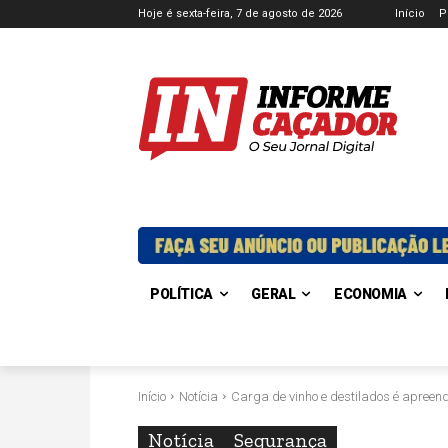
Hoje é sexta-feira, 7 de agosto de 2026
Início
P
POLÍTICA
GERAL
ECONOMIA
Início
Notícia
Carga de vinho e destilados é apree
Notícia
Segurança