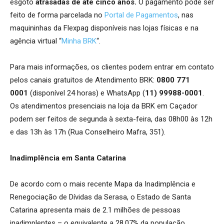
esgoto
atrasadas de até cinco anos.
O pagamento pode ser
feito de forma parcelada no
Portal de Pagamentos
, nas
maquininhas da Flexpag disponíveis nas lojas físicas e na
agência virtual “
Minha BRK
“.
Para mais informações, os clientes podem entrar em contato
pelos canais gratuitos de Atendimento BRK:
0800 771
0001
(disponível 24 horas) e WhatsApp (
11) 99988-0001
.
Os atendimentos presenciais na loja da BRK em Caçador
podem ser feitos de segunda à sexta-feira, das 08h00 às 12h
e das 13h às 17h (Rua Conselheiro Mafra, 351).
Inadimplência em Santa Catarina
De acordo com o mais recente Mapa da Inadimplência e
Renegociação de Dívidas da Serasa, o Estado de Santa
Catarina apresenta mais de 2.1 milhões de pessoas
inadimplentes – o equivalente a 28,07% da população.