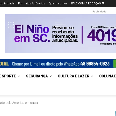
ublicidade
Formatos Anúncios
Quem somos
FALE COM A REDAÇÃO
Publicidade
ESPORTE
SEGURANÇA
CULTURA E LAZER
COLUNA 
ado pelo América em casa