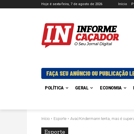
Hoje é sexta-feira, 7 de agosto de 2026
Início
P
POLÍTICA
GERAL
ECONOMIA
Início
Esporte
Avaí/Kindermann tenta, mas é super
Esporte