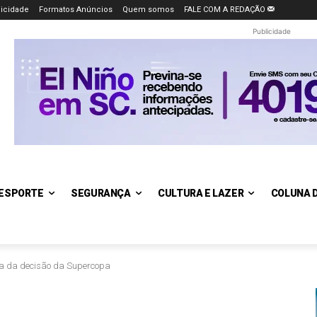
icidade
Formatos Anúncios
Quem somos
FALE COM A REDAÇÃO
Publicidade
ESPORTE
SEGURANÇA
CULTURA E LAZER
COLUNA 
ora da decisão da Supercopa