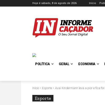
Hoje é sábado, 8 de agosto de 2026
Início
Publ
POLÍTICA
GERAL
ECONOMIA
Início
Esporte
Avaí Kindermann leva a pior e fica f
Esporte