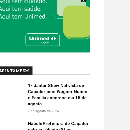
LEIA TAMBÉM
1º Jantar Show Nativista de
Caçador com Wagner Nunes
e Família acontece dia 15 de
agosto
7 de agosto de 2026
Napoli/Prefeitura de Caçador
estreia sábado (8) no