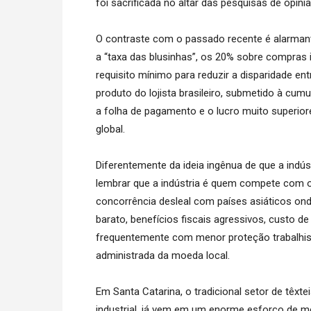
foi sacrificada no altar das pesquisas de opiniã
O contraste com o passado recente é alarman
a “taxa das blusinhas”, os 20% sobre compras 
requisito mínimo para reduzir a disparidade en
produto do lojista brasileiro, submetido à cumu
a folha de pagamento e o lucro muito superio
global.
Diferentemente da ideia ingênua de que a indús
lembrar que a indústria é quem compete com 
concorrência desleal com países asiáticos onde 
barato, benefícios fiscais agressivos, custo d
frequentemente com menor proteção trabalhi
administrada da moeda local.
Em Santa Catarina, o tradicional setor de têxt
industrial, já vem em um enorme esforço de m