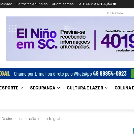
icidade
Formatos Anúncios
Quem somos
FALE COM A REDAÇÃO
Publicidade
ESPORTE
SEGURANÇA
CULTURA E LAZER
COLUNA 
esindustrialização com frete grátis"