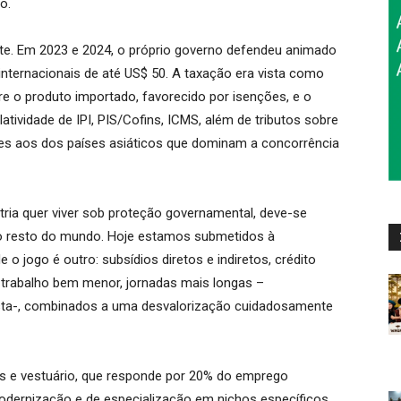
o.
te. Em 2023 e 2024, o próprio governo defendeu animado
internacionais de até US$ 50. A taxação era vista como
tre o produto importado, favorecido por isenções, e o
latividade de IPI, PIS/Cofins, ICMS, além de tributos sobre
res aos dos países asiáticos que dominam a concorrência
tria quer viver sob proteção governamental, deve-se
o resto do mundo. Hoje estamos submetidos à
o jogo é outro: subsídios diretos e indiretos, crédito
e trabalho bem menor, jornadas mais longas –
sta-, combinados a uma desvalorização cuidadosamente
eis e vestuário, que responde por 20% do emprego
odernização e de especialização em nichos específicos