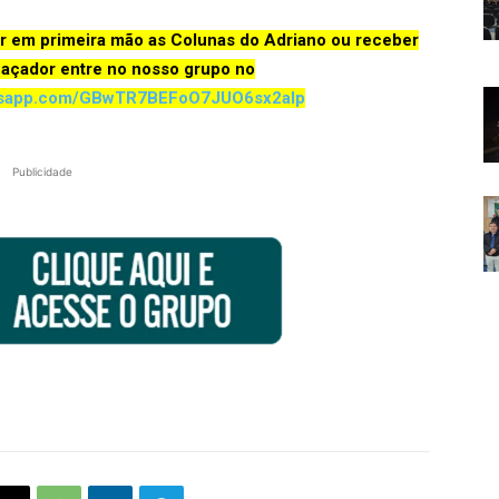
er em primeira mão as Colunas do Adriano ou receber
Caçador entre no nosso grupo no
tsapp.com/GBwTR7BEFoO7JUO6sx2aIp
Publicidade