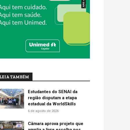
LEIA TAMBÉM
Estudantes do SENAI da
região disputam a etapa
estadual da WorldSkills
6 de agosto de 2026
Câmara aprova projeto que
amplia a livre escolha nos