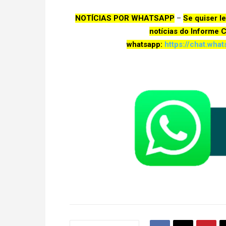
NOTÍCIAS POR WHATSAPP
–
Se quiser l
notícias do Informe 
whatsapp:
https://chat.wh
a