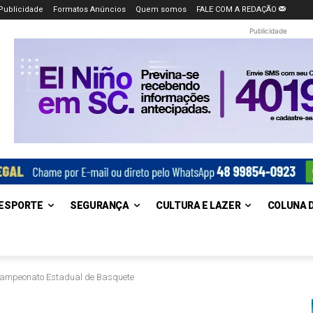
Publicidade
Formatos Anúncios
Quem somos
FALE COM A REDAÇÃO
Publicidade
ESPORTE
SEGURANÇA
CULTURA E LAZER
COLUNA 
 Campeonato Estadual de Basquete