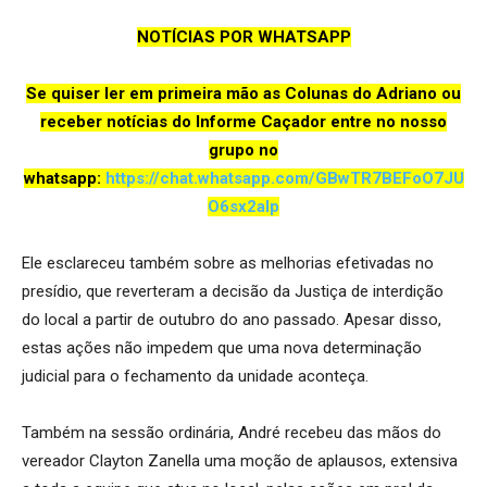
NOTÍCIAS POR WHATSAPP
Se quiser ler em primeira mão as Colunas do Adriano ou
receber notícias do Informe Caçador entre no nosso
grupo no
whatsapp:
https://chat.whatsapp.com/GBwTR7BEFoO7JU
O6sx2aIp
Ele esclareceu também sobre as melhorias efetivadas no
presídio, que reverteram a decisão da Justiça de interdição
do local a partir de outubro do ano passado. Apesar disso,
estas ações não impedem que uma nova determinação
judicial para o fechamento da unidade aconteça.
Também na sessão ordinária, André recebeu das mãos do
vereador Clayton Zanella uma moção de aplausos, extensiva