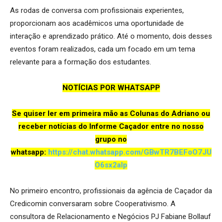
As rodas de conversa com profissionais experientes,
proporcionam aos acadêmicos uma oportunidade de
interação e aprendizado prático. Até o momento, dois desses
eventos foram realizados, cada um focado em um tema
relevante para a formação dos estudantes.
NOTÍCIAS POR WHATSAPP
Se quiser ler em primeira mão as Colunas do Adriano ou
receber notícias do Informe Caçador entre no nosso
grupo no
whatsapp:
https://chat.whatsapp.com/GBwTR7BEFoO7JU
O6sx2aIp
No primeiro encontro, profissionais da agência de Caçador da
Credicomin conversaram sobre Cooperativismo. A
consultora de Relacionamento e Negócios PJ Fabiane Bollauf