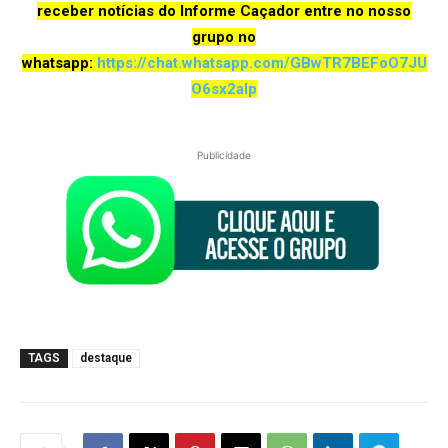
receber notícias do Informe Caçador entre no nosso
grupo no
whatsapp:
https://chat.whatsapp.com/GBwTR7BEFoO7JU
O6sx2aIp
Publicidade
TAGS
destaque