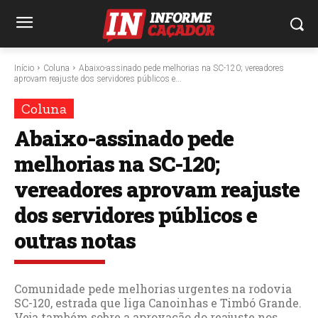
Início
Coluna
Abaixo-assinado pede melhorias na SC-120; vereadores
aprovam reajuste dos servidores públicos e...
Coluna
Abaixo-assinado pede
melhorias na SC-120;
vereadores aprovam reajuste
dos servidores públicos e
outras notas
Comunidade pede melhorias urgentes na rodovia
SC-120, estrada que liga Canoinhas e Timbó Grande.
Veja também sobre a aprovação do reajuste nos