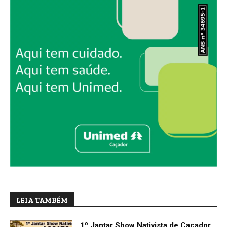
LEIA TAMBÉM
1º Jantar Show Nativista de Caçador