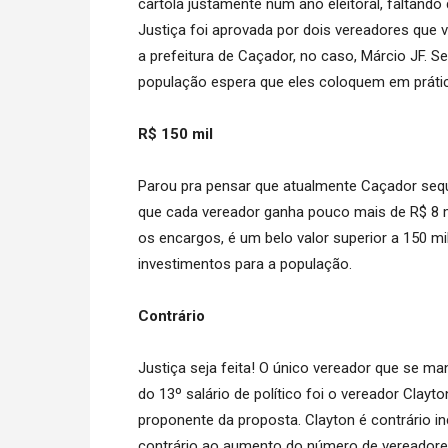
cartola justamente num ano eleitoral, faltando
Justiça foi aprovada por dois vereadores que v
a prefeitura de Caçador, no caso, Márcio JF. S
população espera que eles coloquem em práti
R$ 150 mil
Parou pra pensar que atualmente Caçador seque
que cada vereador ganha pouco mais de R$ 8 mi
os encargos, é um belo valor superior a 150 mi
investimentos para a população.
Contrário
Justiça seja feita! O único vereador que se m
do 13º salário de político foi o vereador Clayt
proponente da proposta. Clayton é contrário i
contrário ao aumento do número de vereadore