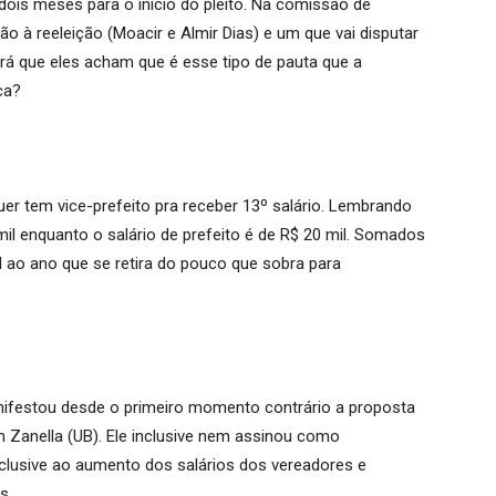
 dois meses para o início do pleito. Na comissão de
ão à reeleição (Moacir e Almir Dias) e um que vai disputar
erá que eles acham que é esse tipo de pauta que a
ca?
r tem vice-prefeito pra receber 13º salário. Lembrando
l enquanto o salário de prefeito é de R$ 20 mil. Somados
l ao ano que se retira do pouco que sobra para
anifestou desde o primeiro momento contrário a proposta
on Zanella (UB). Ele inclusive nem assinou como
nclusive ao aumento dos salários dos vereadores e
s.