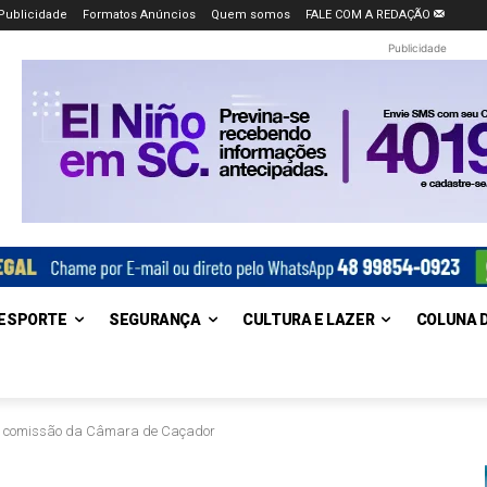
Publicidade
Formatos Anúncios
Quem somos
FALE COM A REDAÇÃO
Publicidade
ESPORTE
SEGURANÇA
CULTURA E LAZER
COLUNA 
 em comissão da Câmara de Caçador